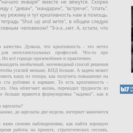
 "начало января" вместе не вяжутся. Скорее
ду с "диван", "мандарин", "встречи", "спать".
ему режиму и тут креативность нам в помощь.
етрадь "Shut up and write", в общем следую
ивным человеком? "Э-э-э...нет. А, кстати, что
 качество. Думала, что креативность - это нечто
для интеллектуальных профессий. Что-то про
. Но всё гораздо приземлённее и практичнее.
е находить необычный, неочевидный способ решения
- чтобы усилий меньше, КПД больше. А задача может
овить кашу из топора, как получить повышение на
о ста рублями в кармане. То есть креативность -
сех. Она облегчает жизнь, переводит трудности из
е больше нравится формулировка "задачки", как в
о зарплаты?
нике, до зарплаты две недели, интернет закончится
с вами своими наблюдениями, как найти хорошую
ремя работы на проекте, стратегических сессиях,