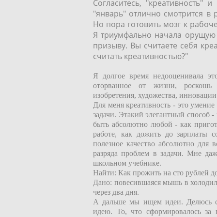
Согласитесь, "креативность" и
"январь" отлично смотрится в ря
Но пора готовить мозг к рабоч
Я триумфально начала орущую т
призыву. Вы считаете себя креат
считать креативностью?"
Я долгое время недооценивала это
оторванное от жизни, роскошь 
изобретения, художества, инновации
Для меня креативность - это умени
задачи. Этакий элегантный способ 
быть абсолютно любой - как пригот
работе, как дожить до зарплаты с
полезное качество абсолютно для в
разряда проблем в задачи. Мне даж
школьном учебнике.
Найти: Как прожить на сто рублей д
Дано: повесившаяся мышь в холодиль
через два дня.
А дальше мы ищем идеи. Делюсь 
идею. То, что сформировалось за в