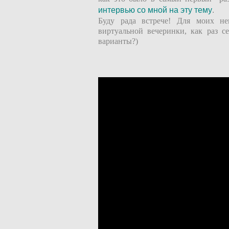
интервью со мной на эту тему
.
Буду рада встрече! Для моих не
виртуальной вечеринки, как раз с
варианты?)