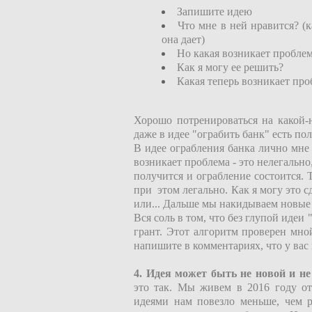
Запишите идею
Что мне в ней нравится? (к
она дает)
Но какая возникает пробле
Как я могу ее решить?
Какая теперь возникает про
Хорошо потренироваться на какой-
даже в идее "ограбить банк" есть по
В идее ограбления банка лично мне 
возникает проблема - это нелегально,
получится и ограбление состоится. Т
при этом легально. Как я могу это с
или... Дальше мы накидываем новые 
Вся соль в том, что без глупой идеи 
грант. Этот алгоритм проверен мной
напишите в комментариях, что у вас
4. Идея может быть не новой и не
это так. Мы живем в 2016 году от
идеями нам повезло меньше, чем р