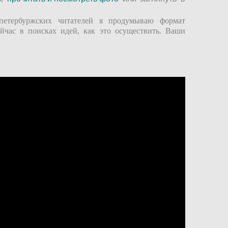
петербуржских читателей я продумываю формат
ейчас в поисках идей, как это осуществить. Ваши