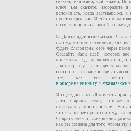
сказано, написано, изображено. Но в
ключ. Вы скажете, изобразите и
вспоминать, когда задумываюсь о 
просто нереально. И об этом вы то
на сочетание моих знаний и опыта 
5. Дайте идее отлежаться.
Часто м
потому, что они появились раньше,
будете благодарны себе через какое
Создайте банк идей, которые вас
воплотить. Туда же включите идеи,
для которых у вас нет денег, квал
способ, как это можно сделать легк
том, как его вести
в обзоре на ее книгу "Отказываюсь 
И еще один важный момент - прислу
дети, старики, люди, которые н
иностранцы, инопланетяне... Есть 
что-то стоящее просто потому, что о
Собрать идеи от совершенно разны
как раз создана для того, чтобы эту
как это было в самый первый ра