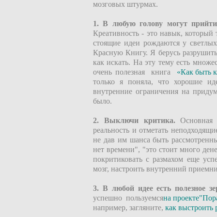
мозговых штурмах.
1. В любую голову могут прийти 
Креативность - это навык, который 
стоящие идеи рождаются у светлых 
Красную Книгу. Я берусь разрушить
как искать. На эту тему есть множе
очень полезная книга
«Как быть к
только я поняла, что хорошие ид
внутренние ограничения на приду
было.
2. Выключи критика.
Основная о
реальность и отметать неподходящ
не дав им шанса быть рассмотренны
нет времени", "это стоит много дене
покритиковать с размахом еще успе
мозг, настроить внутренний приемн
3. В любой идее есть полезное зе
успешно пользуемся
на проекте
"Пора
например, загляните,
как выстроить 