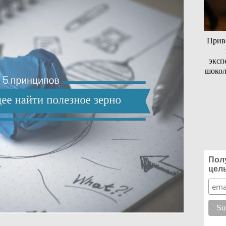
Приве
эксп
шокол
Пол
цел