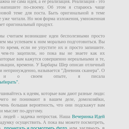
ажна не сама идея, а ее реализация. Реализация - это
 напишите по-своему. Об этом я стараюсь чаще
новой теме для поста. Быть оригинальной в теме
же уже читали. Но моя форма изложения, умноженная
дает оригинальный продукт.
ы считаем возникшие идеи бесполезными просто
 чем мы успеваем к ним морально подготовиться. Вы
-то время, если не упустите их и просто запишите.
 чем-то зацепили, но пока вы не знаете как их
 которые вам кажутся совершенно нереальными и те,
ификации, времени. У Барбары Шер описан отличный
о и непринужденно, называется "Дневник сканера". О
 и о своем опыте, я писала
выбирать"
.
шивайтесь к идеям, которые вам дают разные люди:
ичего не понимают в вашем деле, домохозяйки,
очень большая вероятность, что они подскажут вам
ни мыслят по-другому.
х людей - задачка непростая. Наша
Вечеринка Идей
 задумку осуществить.
А пока вы можете посмотреть,
з,
п
рочитать и посмотреть фото
или заглянуть в