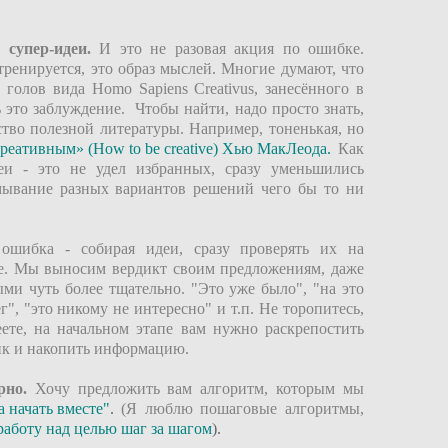
супер-идеи.
И это не разовая акция по ошибке.
тренируется, это образ мыслей. Многие думают, что
голов вида Homo Sapiens Creativus, занесённого в
 это заблуждение. Чтобы найти, надо просто знать,
ство полезной литературы. Например, тоненькая, но
реативным» (How to be creative) Хью МакЛеода
.
Как
еи - это не удел избранных, сразу уменьшились
мывание разных вариантов решений чего бы то ни
шибка - собирая идеи, сразу проверять их на
ие. Мы выносим вердикт своим предложениям, даже
ми чуть более тщательно. "Это уже было", "на это
г", "это никому не интересно" и т.п. Не торопитесь,
ете, на начальном этапе вам нужно раскрепостить
ик и накопить информацию.
рно.
Хочу предложить вам алгоритм, которым мы
 начать вместе"
.
(Я люблю пошаговые алгоритмы,
работу над целью шаг за шагом
).