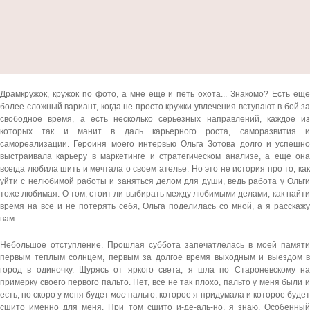
Драмкружок, кружок по фото, а мне еще и петь охота... Знакомо? Есть еще
более сложный вариант, когда не просто кружки-увлечения вступают в бой за
свободное время, а есть несколько серьезных направлений, каждое из
которых так и манит в даль карьерного роста, саморазвития и
самореализации. Героиня моего интервью Ольга Зотова долго и успешно
выстраивала карьеру в маркетинге и стратегическом анализе, а еще она
всегда любила шить и мечтала о своем ателье. Но это не история про то, как
уйти с нелюбимой работы и заняться делом для души, ведь работа у Ольги
тоже любимая. О том, стоит ли выбирать между любимыми делами, как найти
время на все и не потерять себя, Ольга поделилась со мной, а я расскажу
вам.
Небольшое отступление. Прошлая суббота запечатлелась в моей памяти
первым теплым солнцем, первым за долгое время выходным и выездом в
город в одиночку. Щурясь от яркого света, я шла по Староневскому на
примерку своего первого пальто. Нет, все не так плохо, пальто у меня были и
есть, но скоро у меня будет
мое
пальто, которое я придумала и которое будет
сшито именно для меня. При том сшито и-де-аль-но, я знаю. Особенный