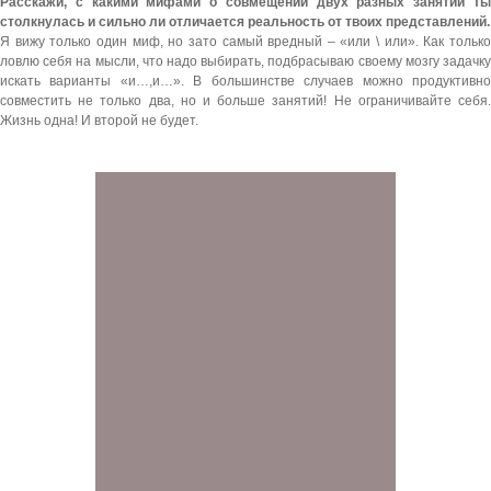
Расскажи, с какими мифами о совмещении двух разных занятий ты
столкнулась и сильно ли отличается реальность от твоих представлений.
Я вижу только один миф, но зато самый вредный – «или \ или». Как только
ловлю себя на мысли, что надо выбирать, подбрасываю своему мозгу задачку
искать варианты «и…,и…». В большинстве случаев можно продуктивно
совместить не только два, но и больше занятий! Не ограничивайте себя.
Жизнь одна! И второй не будет.