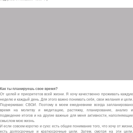
Как ты планируешь свое время?
От целей и приоритетов всей жизни. Я хочу качественно проживать каждую
неделю и каждый день. Для этого важно понимать себя, свои желания и цели.
Подчеркиваю: СВОИ. Поэтому в моем ежедневнике всегда запланировано
время на молитву и медитацию, растяжку, планирование, анализ и
подведение итогов и на другие важные для меня активности, наполняющие
смыслом мою жизнь.
И если совсем коротко и сухо: есть общее понимание того, что хочу от жизни,
есть долгосрочные и краткосрочные цели. Затем, смотря на эти цели,