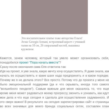
Это восхитительное платье тоже авторства Ольги!
Атлас Georgio Armani, встроенный корсет с утяжкой
талии на 10 см, 26 спиральный костей, вышивка
кружевом
Кажется, зачем человеку, который так умело может организовать себя,
понадобился
проект "Пора начать вместе"
?
Сразу после окончания сама Оля ответила так:
Идя на проект, я уже знала, какую мечту хочу осуществлять. Я даже знала, как
начать ее осуществлять и какие шаги надо предпринять и в каком порядке.
Почему же я не делала этого? Все просто. Потому что до проекта у меня не
было эмоциональной поддержки (да и что скрывать, иногда того самого
"волшебного пенделя"). Самым важным для меня оказалось то, что еще
кроме меня может радоваться моему прогрессу, звонить и узнавать, как идут
мои дела и что еще сегодня я сделала для осуществления задуманного. И
это сверх важно! В результате на сегодня зарегистрирован сайт и страницы
во всех значимых для моего бренда социальных сетях, составлен план