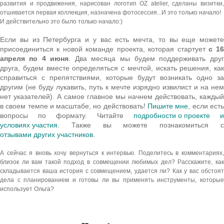
развития и продвижения, нарисован логотип OZ atelier, сделаны визитки,
отшивается первая коллекция, назначена фотосессия...И это только начало!
И действительно это было только начало:)
Если вы из Петербурга и у вас есть мечта, то вы еще можете
присоединиться к новой команде проекта, которая стартует
с 16
апреля по 4 июня
. Два месяца мы будем поддерживать друг
друга, будем вместе определяться с мечтой, искать решения, как
справиться с препятствиями, которые будут возникать одно за
другим (не буду лукавить, путь к мечте изрядно извилист и на нем
нет указателей). А самое главное мы начнем действовать, каждый
в своем темпе и масштабе, но действовать!
Пишите мне
, если есть
вопросы по формату. Читайте
подробности о проекте
условиях участия
отзывами других участников
.
А сейчас я вновь хочу вернуться к интервью. Поделитесь в комментариях,
близок ли вам такой подход в совмещении любимых дел? Расскажите, как
складывается ваша история с совмещением, удается ли? Как у вас обстоят
дела с планированием и готовы ли вы применять инструменты, которые
использует Ольга?