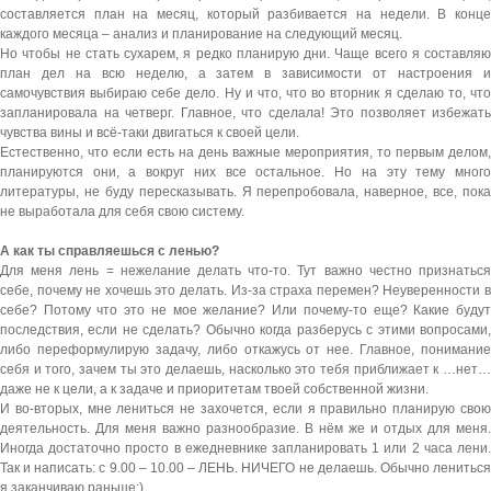
составляется план на месяц, который разбивается на недели. В конце
каждого месяца – анализ и планирование на следующий месяц.
Но чтобы не стать сухарем, я редко планирую дни. Чаще всего я составляю
план дел на всю неделю, а затем в зависимости от настроения и
самочувствия выбираю себе дело. Ну и что, что во вторник я сделаю то, что
запланировала на четверг. Главное, что сделала! Это позволяет избежать
чувства вины и всё-таки двигаться к своей цели.
Естественно, что если есть на день важные мероприятия, то первым делом,
планируются они, а вокруг них все остальное. Но на эту тему много
литературы, не буду пересказывать. Я перепробовала, наверное, все, пока
не выработала для себя свою систему.
А как ты справляешься с ленью?
Для меня лень = нежелание делать что-то. Тут важно честно признаться
себе, почему не хочешь это делать. Из-за страха перемен? Неуверенности в
себе? Потому что это не мое желание? Или почему-то еще? Какие будут
последствия, если не сделать? Обычно когда разберусь с этими вопросами,
либо переформулирую задачу, либо откажусь от нее. Главное, понимание
себя и того, зачем ты это делаешь, насколько это тебя приближает к …нет…
даже не к цели, а к задаче и приоритетам твоей собственной жизни.
И во-вторых, мне лениться не захочется, если я правильно планирую свою
деятельность. Для меня важно разнообразие. В нём же и отдых для меня.
Иногда достаточно просто в ежедневнике запланировать 1 или 2 часа лени.
Так и написать: с 9.00 – 10.00 – ЛЕНЬ. НИЧЕГО не делаешь. Обычно лениться
я заканчиваю раньше:).