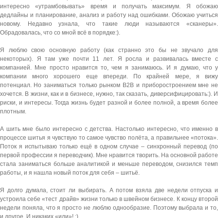
интересно «утрамбовывать» время и получать максимум. Я обожаю
дедлайны и планирование, анализ и работу над ошибками. Обожаю учиться
новому. Недавно узнала, что такие люди называются «сканеры».
Обрадовалась, что со мной всё в порядке:).
Я люблю свою основную работу (как странно это бы не звучало для
некоторых). Я там уже почти 11 лет. Я росла и развивалась вместе с
компанией. Мне просто нравится то, чем я занимаюсь. И я думаю, что у
компании много хорошего еще впереди. По крайней мере, я вижу
потенциал.
Но заниматься только рынком В2В и приборостроением мне не
хочется. В жизни, как и в бизнесе, нужно, так сказать, диверсифицировать:). И
риски, и интересы. Тогда жизнь будет разной и более полной, а время более
плотным.
А шить мне было интересно с детства. Настолько интересно, что именно в
процессе шитья я чувствую то самое чувство полёта, а правильнее «потока».
Поток я испытываю только ещё в одном случае – синхронный перевод (по
первой профессии я переводчик). Мне нравится творить. На основной работе
стала заниматься больше аналитикой и меньше переводом, снизился темп
работы, и я нашла новый поток для себя – шитьё.
Я долго думала, стоит ли выбирать. А потом взяла две недели отпуска и
устроила себе «тест драйв» жизни только в швейном бизнесе. К концу второй
недели поняла, что я просто не люблю однообразие. Поэтому выбрала и то,
и другое. И никаких «или»! :)