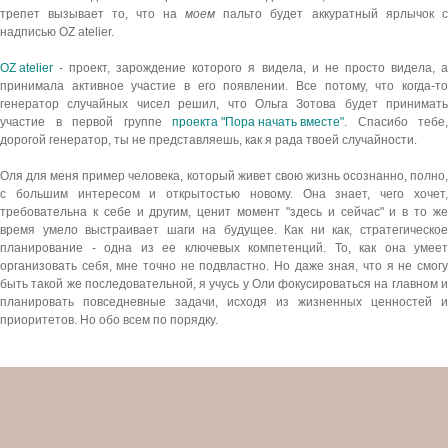
трепет вызывает то, что на
моем
пальто будет аккуратный ярлычок с
надписью OZ atelier.
OZ atelier
- проект, зарождение которого я видела, и не просто видела, а
принимала активное участие в его появлении. Все потому, что когда-то
генератор случайных чисел решил, что Ольга Зотова будет принимать
участие в первой группе
проекта "Пора начать вместе"
. Спасибо тебе,
дорогой генератор, ты не представляешь, как я рада твоей случайности.
Оля для меня пример человека, который живет свою жизнь осознанно, полно,
с большим интересом и открытостью новому. Она знает, чего хочет,
требовательна к себе и другим, ценит момент "здесь и сейчас" и в то же
время умело выстраивает шаги на будущее. Как ни как, стратегическое
планирование - одна из ее ключевых компетенций. То, как она умеет
организовать себя, мне точно не подвластно. Но даже зная, что я не смогу
быть такой же последовательной, я учусь у Оли фокусироваться на главном и
планировать повседневные задачи, исходя из жизненных ценностей и
приоритетов. Но обо всем по порядку.